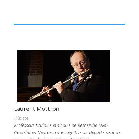
Laurent Mottron
Flûtiste
Professeur titulaire et Chaire de Recherche M&G
Gosselin en Neuroscience cognitive au Département de